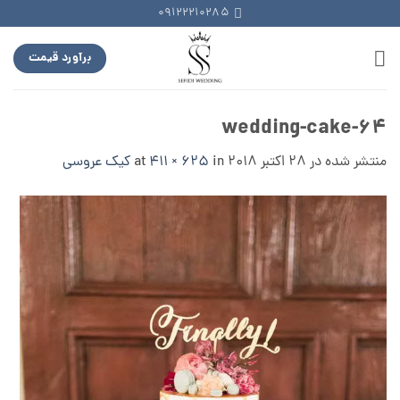
Ski
09122210285
t
conten
برآورد قیمت
wedding-cake-64
منتشر شده در
28 اکتبر 2018
at
in
411 × 625
کیک عروسی