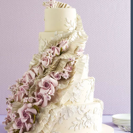
تشریفات مجالس
باغ های عروسی
استودیو عکاسی
قیمت منوها
برآورد قیمت
برآورد قیمت