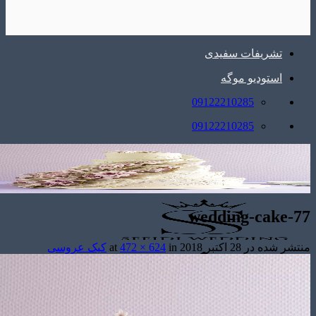
تشریفات سفیدی
استودیو موگه
09122210285
09122210285
wedding-cake
شر شده در
28 اکتبر 2018
at
in
472 × 624
کیک عروسی