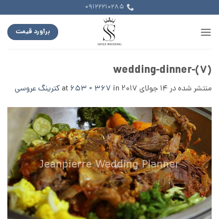
Ski
09122210285
t
conten
برآورد قیمت
wedding-dinner-(7)
منتشر شده در
14 جولای 2017
at
in
653 × 367
کترینگ عروسی