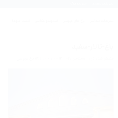
Ski
تشریفات سفیدی
استودیو موگه
t
conten
تشریفات مجالس
باغ های عروسی
استودیو عکاسی
قیمت منوها
باغ-تالار-سفید
منتشر شده در
21 سپتامبر 2017
at
in
400 × 400
باغ عروسی