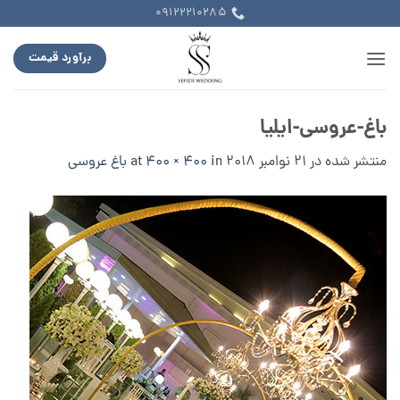
Ski
09122210285
t
conten
برآورد قیمت
باغ-عروسی-ایلیا
منتشر شده در
21 نوامبر 2018
at
in
400 × 400
باغ عروسی