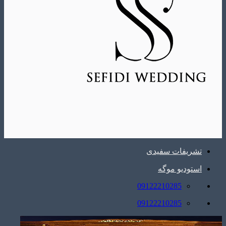
تشریفات سفیدی
استودیو موگه
09122210285
09122210285