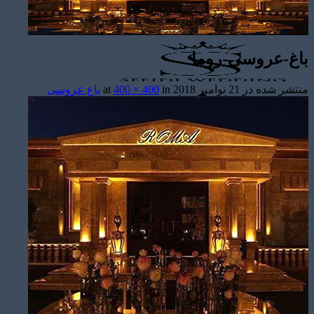
باغ-عروسی-روما
منتشر شده در
21 نوامبر 2018
at
in
400 × 400
باغ عروسی
تشریفات مجالس
باغ های عروسی
استودیو عکاسی
قیمت منوها
برآورد قیمت
برآورد قیمت