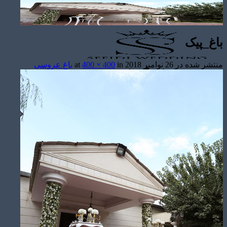
باغ_پیک
منتشر شده در
26 نوامبر 2018
at
in
400 × 400
باغ عروسی
تشریفات مجالس
باغ های عروسی
استودیو عکاسی
قیمت منوها
برآورد قیمت
برآورد قیمت