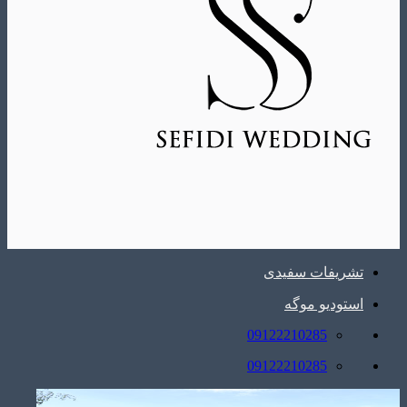
تشریفات سفیدی
استودیو موگه
09122210285
09122210285