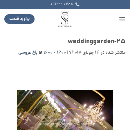
Ski
09122210285
t
conten
برآورد قیمت
weddinggarden-25
منتشر شده در
14 جولای 2017
at
in
1600 × 1600
باغ عروسی