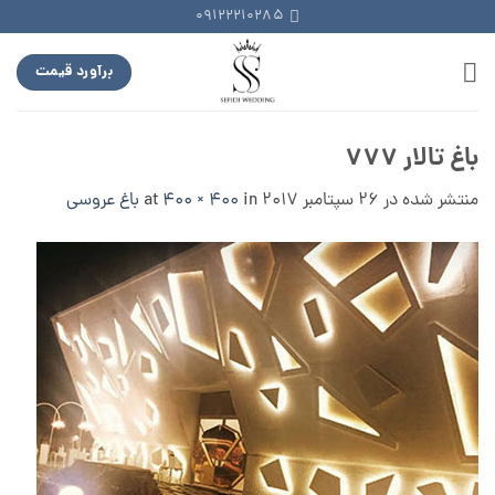
Ski
09122210285
t
conten
برآورد قیمت
باغ تالار ۷۷۷
منتشر شده در
26 سپتامبر 2017
at
in
400 × 400
باغ عروسی