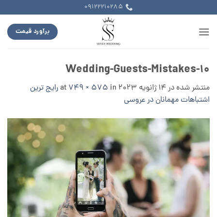
Ski
09122210285
t
conten
برآورد قیمت
Wedding-Guests-Mistakes-10
منتشر شده در
14 ژانویه 2023
at
in
749 × 575
رایج ترین
اشتباهات مهمانان در عروسی