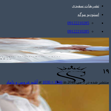
تشریفات سفیدی
استودیو موگه
09122210285
09122210285
۱۹
منتشر شده در
5 می 2019
at
in
1030 × 1030
آتلیه عروس و داماد