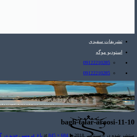
تشریفات سفیدی
استودیو موگه
09122210285
09122210285
bagh-talar-aroosi-11-10
منتشر شده در
3 سپتامبر 2018
at
in
845 × 684
باغ عروسی جدید در گ