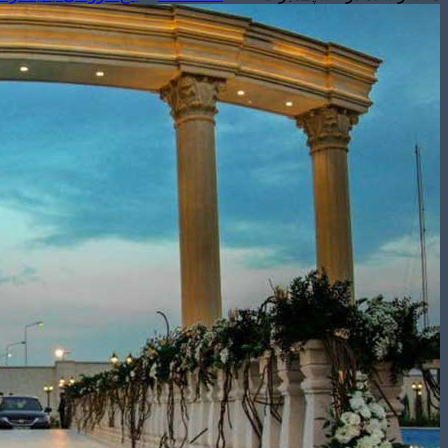
تشریفات مجالس
باغ های عروسی
استودیو عکاسی
قیمت منوها
برآورد قیمت
برآورد قیمت