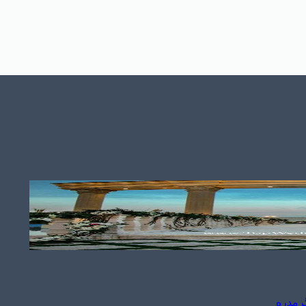
رمدره