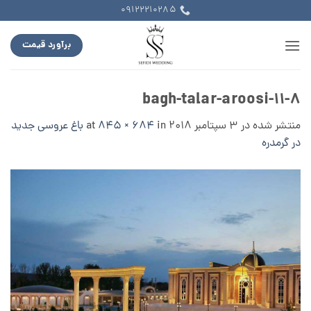
Ski
09122210285
t
conten
برآورد قیمت
bagh-talar-aroosi-11-8
منتشر شده در
3 سپتامبر 2018
at
in
845 × 684
باغ عروسی جدید
در گرمدره