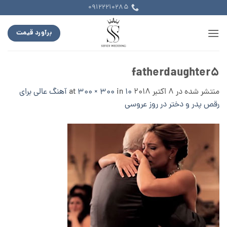
Ski
09122210285
t
conten
برآورد قیمت
fatherdaughter5
منتشر شده در
8 اکتبر 2018
at
in
300 × 300
۱۰ آهنگ عالی برای
رقص پدر و دختر در روز عروسی