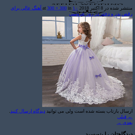
منتشر شده در
8 اکتبر 2018
at
in
300 × 300
۱۰ آهنگ عالی برای
رقص پدر و دختر در روز عروسی
تشریفات مجالس
باغ های عروسی
استودیو عکاسی
قیمت منوها
برآورد قیمت
برآورد قیمت
ارسال بازتاب بسته شده است ولی می توانید
دیدگاه ارسال کنید
.
←
قبلی
بعدی
→
دیدگاهتان را بنویسید