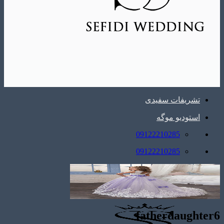
تشریفات سفیدی
استودیو موگه
09122210285
09122210285
fatherdaughter6