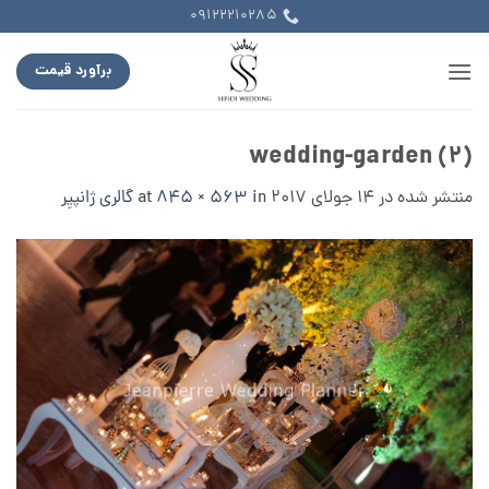
Ski
09122210285
t
conten
برآورد قیمت
wedding-garden (2)
منتشر شده در
14 جولای 2017
at
in
845 × 563
گالری ژانپیِر