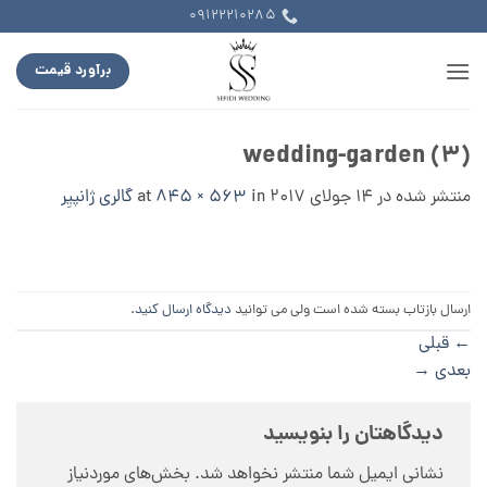
Ski
09122210285
t
conten
برآورد قیمت
wedding-garden (3)
منتشر شده در
14 جولای 2017
at
in
845 × 563
گالری ژانپیِر
ارسال بازتاب بسته شده است ولی می توانید
دیدگاه ارسال کنید
.
←
قبلی
بعدی
→
دیدگاهتان را بنویسید
نشانی ایمیل شما منتشر نخواهد شد.
بخش‌های موردنیاز