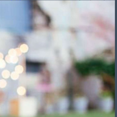
تشریفات مجالس
باغ های عروسی
استودیو عکاسی
قیمت منوها
برآورد قیمت
برآورد قیمت