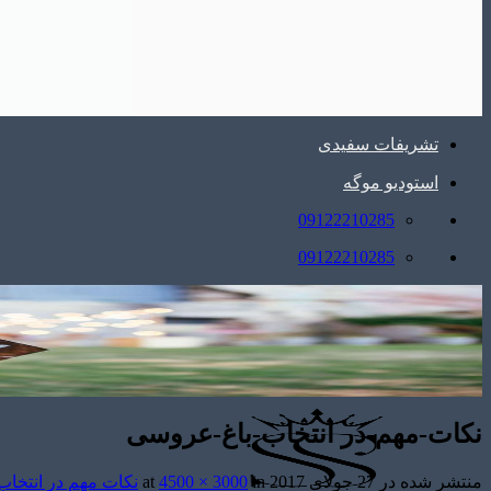
تشریفات سفیدی
استودیو موگه
09122210285
09122210285
نکات-مهم-در انتخاب-باغ-عروسی
منتشر شده در
27 جولای 2017
at
in
4500 × 3000
نکات مهم در انتخا