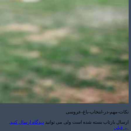
نکات-مهم-در-انتخاب-باغ-عروسی
ارسال بازتاب بسته شده است ولی می توانید
دیدگاه ارسال کنید
.
←
قبلی