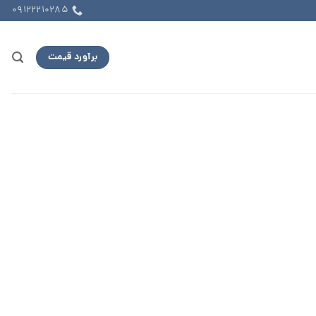
09122210285
برآورد قیمت