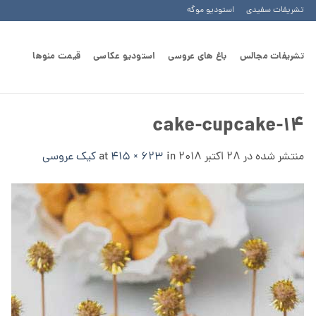
Ski
تشریفات سفیدی
استودیو موگه
t
conten
تشریفات مجالس
باغ های عروسی
استودیو عکاسی
قیمت منوها
cake-cupcake-14
منتشر شده در
28 اکتبر 2018
at
in
415 × 623
کیک عروسی