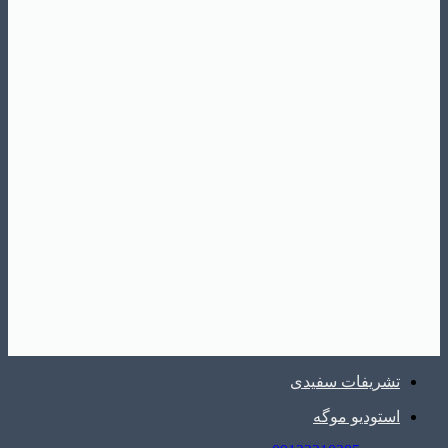
تشریفات سفیدی
استودیو موگه