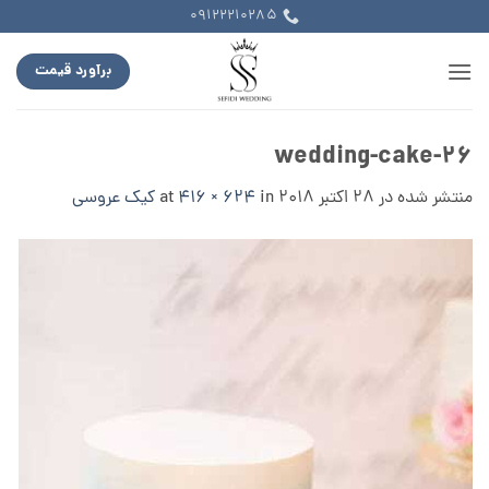
Ski
09122210285
t
conten
برآورد قیمت
wedding-cake-26
منتشر شده در
28 اکتبر 2018
at
in
416 × 624
کیک عروسی