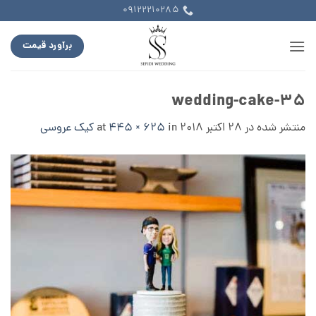
Ski
09122210285
t
conten
برآورد قیمت
wedding-cake-35
منتشر شده در
28 اکتبر 2018
at
in
445 × 625
کیک عروسی