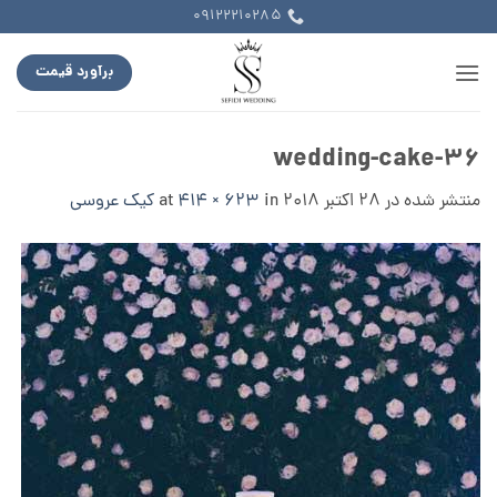
Ski
09122210285
t
conten
برآورد قیمت
wedding-cake-36
منتشر شده در
28 اکتبر 2018
at
in
414 × 623
کیک عروسی