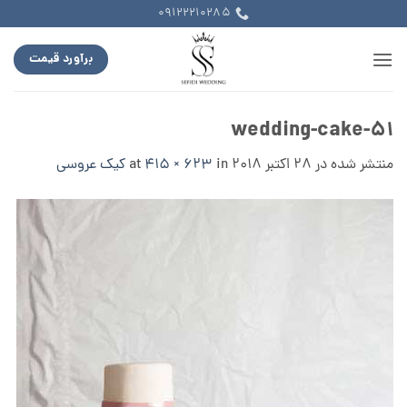
Ski
09122210285
t
conten
برآورد قیمت
wedding-cake-51
منتشر شده در
28 اکتبر 2018
at
in
415 × 623
کیک عروسی