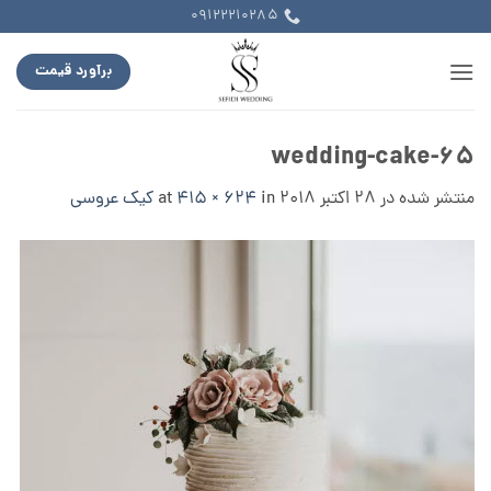
Ski
09122210285
t
conten
برآورد قیمت
wedding-cake-65
منتشر شده در
28 اکتبر 2018
at
in
415 × 624
کیک عروسی