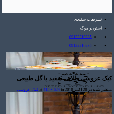
تشریفات سفیدی
استودیو موگه
09122210285
09122210285
کیک عروسی طلایی سفید با گل طبیعی
منتشر شده در
28 اکتبر 2018
at
in
415 × 624
کیک عروسی