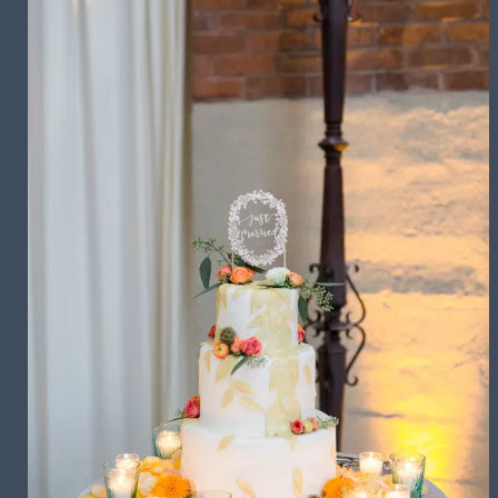
تشریفات مجالس
باغ های عروسی
استودیو عکاسی
قیمت منوها
برآورد قیمت
برآورد قیمت