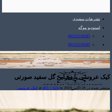
تشریفات سفیدی
استودیو موگه
09122210285
09122210285
ک عروسی با دیزاین گل سفید صورتی
شر شده در
28 اکتبر 2018
at
in
465 × 624
کیک عروسی