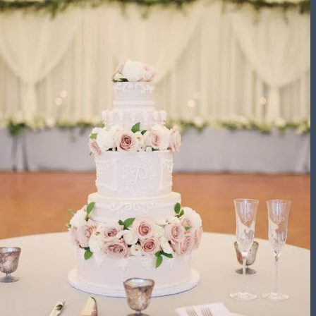
تشریفات مجالس
باغ های عروسی
استودیو عکاسی
قیمت منوها
برآورد قیمت
برآورد قیمت