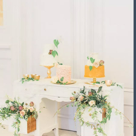
تشریفات مجالس
باغ های عروسی
استودیو عکاسی
قیمت منوها
برآورد قیمت
برآورد قیمت