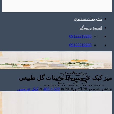
تشریفات سفیدی
استودیو موگه
09122210285
09122210285
ز کیک عروسی با تزیینات گل طبیعی
شر شده در
28 اکتبر 2018
at
in
465 × 622
کیک عروسی