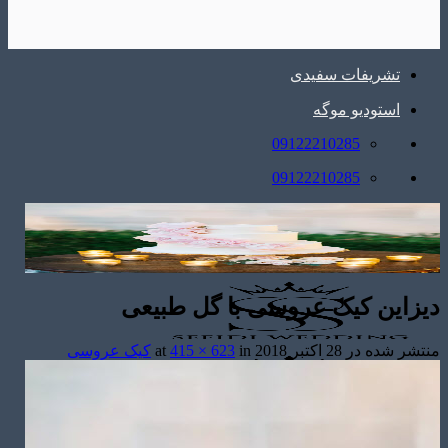
تشریفات سفیدی
استودیو موگه
09122210285
09122210285
دیزاین کیک عروسی با گل طبیعی
منتشر شده در
28 اکتبر 2018
at
in
415 × 623
کیک عروسی