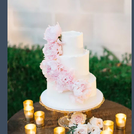
تشریفات مجالس
باغ های عروسی
استودیو عکاسی
قیمت منوها
برآورد قیمت
برآورد قیمت